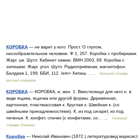
КОРОБКА
— не варит у кого. Прост. О глупом,
несообразительном человеке. Ф 1, 257. Коробка с пробирками.
Жарг. шк. Шутл. Кабинет химии. ВМН 2003, 69. Коробка с
хипишем. Жарг. угол. Шутл. Радиоприёмник, магнитофон.
Балдаев 1, 199; ББИ, 112. /em> Хипиш… …
Большой словарь
русских поговорок
КОРОБКА
— КОРОБКА, и, жен. 1. Вместилище для чего н. в
виде ящика, ящичка или другой формы. Деревянная,
картонная, пластмассовая к. Круглая к. Швейная к. (со
швейными принадлежностями). К. из под сигарет, из под
печенья. К. конфет, спичек (с конфетами, со… …
Толковый
словарь Ожегова
Коробка
— Николай Иванович (1872 ) литературовед марксист.