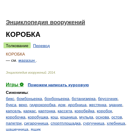
Энциклопедия вооружений
КОРОБКА
Толкование
Перевод
КОРОБКА
— см.
магазин
.
Энциклопедия вооружений
.
2014
.
Игры ⚽
Поможем написать курсовую
Синонимы
:
бикс
,
бомбоньерка
,
бонбоньерка
,
ботанизирка
,
брусочник
,
букса
,
веко
,
гидрокоробка
,
дом
,
дробница
,
жестянка
,
здание
,
капсель
,
каркас
,
картонка
,
кассета
,
коробейка
,
коробок
,
коробочка
,
коробушка
,
кош
,
кошница
,
мульда
,
основа
,
остов
,
папетри
,
сигарочница
,
спортплощадка
,
сургучница
,
хлебница
,
шашечница
,
ящик