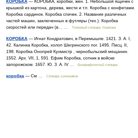
КОРОБКА
— КОРОБКА, коробки, жен. 1. Небольшой ящичек с
крышкой из картона, дерева, жести и т.п. Коробка с конфетами.
Коробка сардинок. Коробка спичек. 2. Название различных
частей машин, заключенных в футляры (тех.). Коробка
скоростей или передач (в… …
Толковый словарь Ушакова
КОРОБКА
— Игнат Кондратович, в Перемышле. 1421. З. А. I,
42. Калинка Коробка, холоп Шегринского пог. 1495. Писц. II,
198. Коробка Онопрей Кухмистр , чернобыльский мещанин.
1552. Арх. VII, 1, 591. Ефим Коробка, сотник в войске
запорожском. 1657. Ю. З. А. IV …
Биографический словарь
коробка
— См …
Словарь синонимов